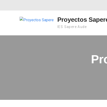
Proyectos Saper
IES Sapere Aude
Pr